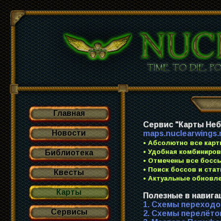
Главная
Сервис "Карты Неб
Новости
maps.nuclearwings.
• Абсолютно все карт
• Удобная комбиниров
Библиотека
• Отмечены все боссы
• Поиск боссов и ста
Квесты
• Актуальные обновле
Карты
Полезные в навига
1. Схемы переходо
Сервисы
2. Схемы перелёт