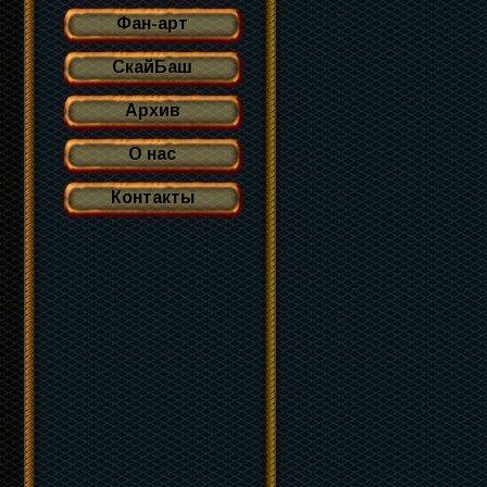
Фан-арт
СкайБаш
Архив
О нас
Контакты